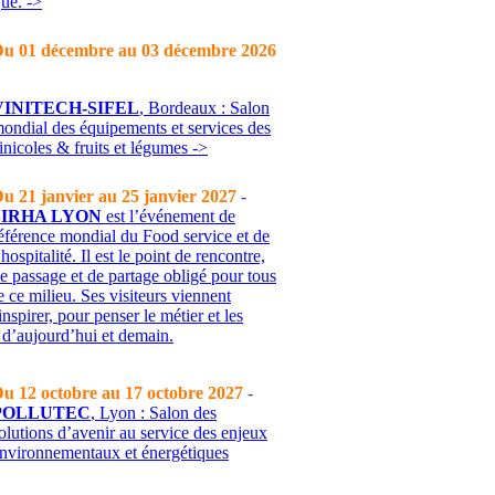
que. ->
u 01 décembre au 03 décembre 2026
VINITECH-SIFEL
, Bordeaux : Salon
ondial des équipements et services des
-vinicoles & fruits et légumes ->
u 21 janvier au 25 janvier 2027
-
SIRHA LYON
est l’événement de
éférence mondial du Food service et de
’hospitalité. Il est le point de rencontre,
e passage et de partage obligé pour tous
e ce milieu. Ses visiteurs viennent
inspirer, pour penser le métier et les
 d’aujourd’hui et demain.
u 12 octobre au 17 octobre 2027
-
POLLUTEC
, Lyon : Salon des
olutions d’avenir au service des enjeux
nvironnementaux et énergétiques