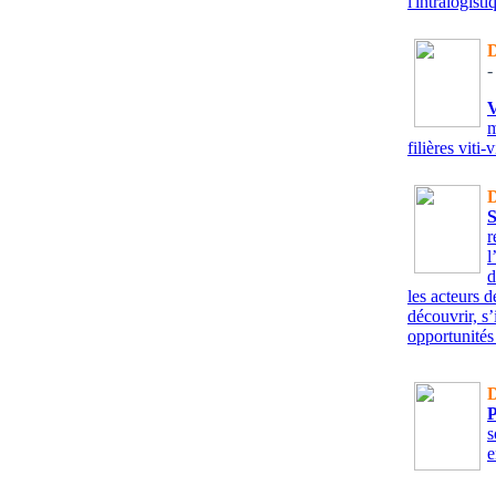
l'intralogisti
D
-
m
filières viti
D
r
l
d
les acteurs d
découvrir, s’
opportunités
D
s
e