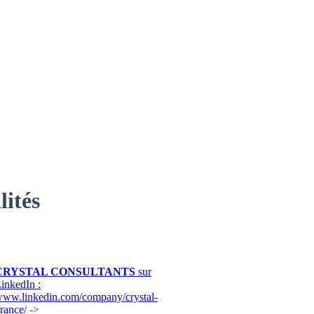
lités
CRYSTAL CONSULTANTS
sur
inkedIn :
ww.linkedin.com/company/crystal-
france/
->