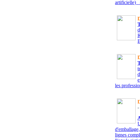
artificielle)
-
D
d
R
E
D
t
d
e
les professio
D
-
U
d'emballage,
lignes compl