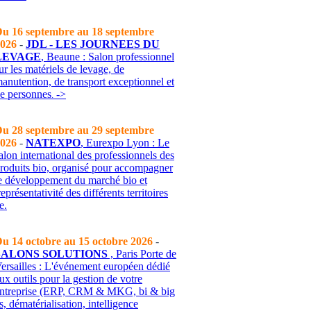
u 16 septembre au 18 septembre
026
-
JDL - LES JOURNEES DU
LEVAGE
, Beaune : Salon professionnel
ur les matériels de levage, de
anutention, de transport exceptionnel et
de personnes
->
.
u 28 septembre au 29 septembre
026
-
NATEXPO
, Eurexpo Lyon : Le
alon international des professionnels des
roduits bio, organisé pour accompagner
e développement du marché bio et
représentativité des différents territoires
e.
u 14 octobre au 15 octobre 2026
-
SALONS SOLUTIONS
, Paris Porte de
ersailles : L'événement européen dédié
ux outils pour la gestion de votre
ntreprise (ERP, CRM & MKG, bi & big
s, dématérialisation, intelligence