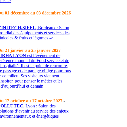
que. ->
u 01 décembre au 03 décembre 2026
VINITECH-SIFEL
, Bordeaux : Salon
ondial des équipements et services des
-vinicoles & fruits et légumes ->
u 21 janvier au 25 janvier 2027
-
SIRHA LYON
est l’événement de
éférence mondial du Food service et de
’hospitalité. Il est le point de rencontre,
e passage et de partage obligé pour tous
e ce milieu. Ses visiteurs viennent
inspirer, pour penser le métier et les
 d’aujourd’hui et demain.
u 12 octobre au 17 octobre 2027
-
POLLUTEC
, Lyon : Salon des
olutions d’avenir au service des enjeux
nvironnementaux et énergétiques