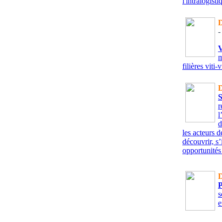
l'intralogisti
D
-
m
filières viti
D
r
l
d
les acteurs d
découvrir, s’
opportunités
D
s
e