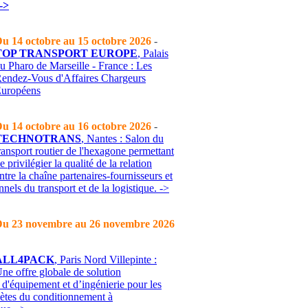
>
u 14 octobre au 15 octobre 2026
-
TOP TRANSPORT EUROPE
, Palais
u Pharo de Marseille - France : Les
endez-Vous d'Affaires Chargeurs
uropéens
u 14 octobre au 16 octobre 2026
-
TECHNOTRANS
, Nantes : Salon du
ransport routier de l'hexagone permettant
e privilégier la qualité de la relation
ntre la chaîne partenaires-fournisseurs et
nnels du transport et de la logistique. ->
u 23 novembre au 26 novembre 2026
ALL4PACK
, Paris Nord Villepinte :
ne offre globale de solution
 d'équipement et d’ingénierie pour les
ètes du conditionnement à