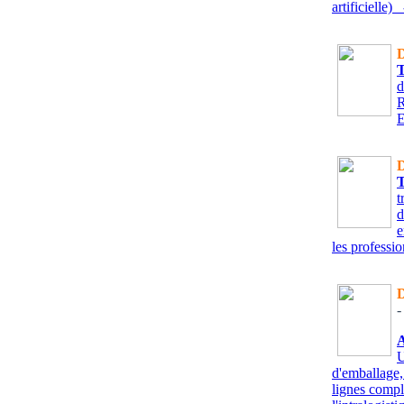
artificielle)
-
D
d
R
E
D
t
d
e
les professio
D
-
U
d'emballage,
lignes compl