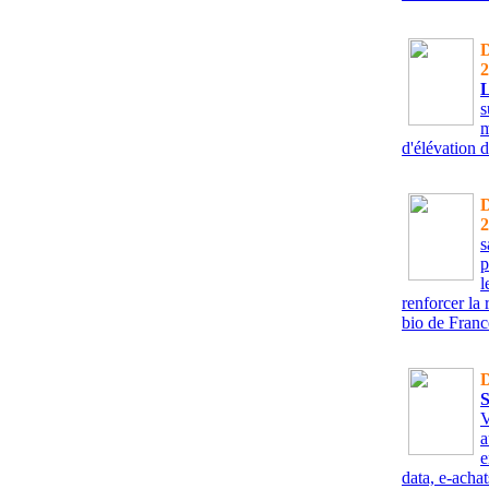
D
2
s
m
d'élévation 
D
2
s
p
l
renforcer la 
bio de Franc
D
V
a
e
data, e-achat