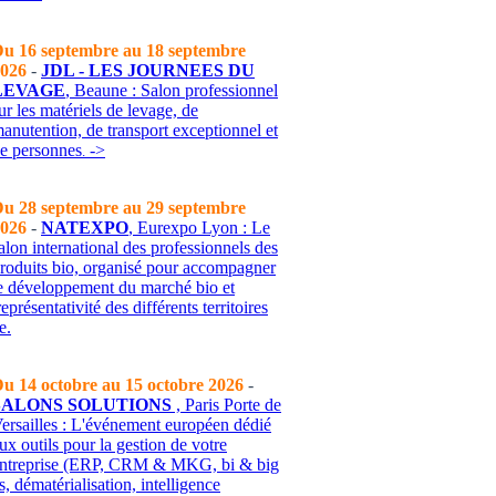
u 16 septembre au 18 septembre
026
-
JDL - LES JOURNEES DU
LEVAGE
, Beaune : Salon professionnel
ur les matériels de levage, de
anutention, de transport exceptionnel et
de personnes
->
.
u 28 septembre au 29 septembre
026
-
NATEXPO
, Eurexpo Lyon : Le
alon international des professionnels des
roduits bio, organisé pour accompagner
e développement du marché bio et
représentativité des différents territoires
e.
u 14 octobre au 15 octobre 2026
-
SALONS SOLUTIONS
, Paris Porte de
ersailles : L'événement européen dédié
ux outils pour la gestion de votre
ntreprise (ERP, CRM & MKG, bi & big
s, dématérialisation, intelligence