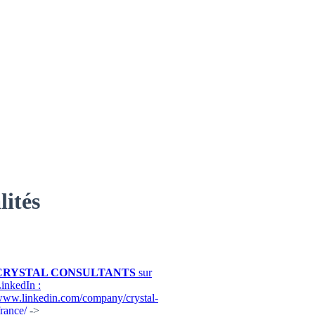
lités
CRYSTAL CONSULTANTS
sur
inkedIn :
ww.linkedin.com/company/crystal-
france/
->