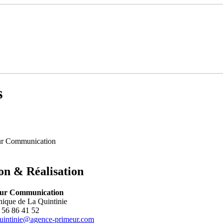
s
ur Communication
on & Réalisation
ur Communication
nique de La Quintinie
 56 86 41 52
uintinie@agence-primeur.com