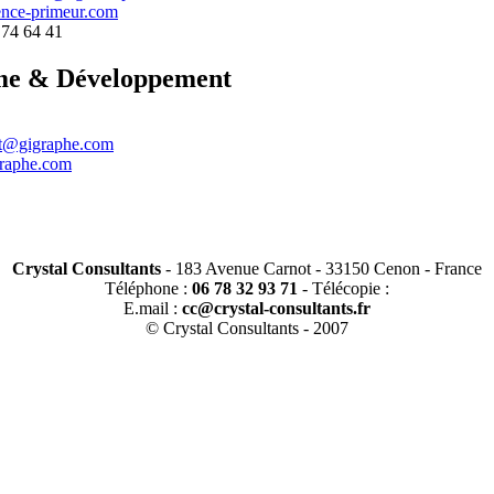
nce-primeur.com
 74 64 41
me & Développement
ct@gigraphe.com
raphe.com
Crystal Consultants
- 183 Avenue Carnot - 33150 Cenon - France
Téléphone :
06 78 32 93 71
- Télécopie :
E.mail :
cc@crystal-consultants.fr
© Crystal Consultants - 2007