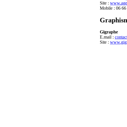
Site :
www.age
Mobile : 06 66
Graphis
Gigraphe
E.mail :
conta
Site :
www.gig