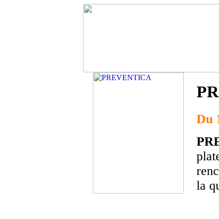
PR
Du 
PR
plat
renc
la q