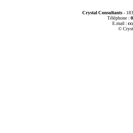
Crystal Consultants
- 183
Téléphone :
0
E.mail :
cc
© Cryst