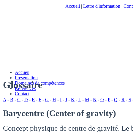
Accueil
|
Lettre d'information
|
Cont
Accueil
Présentation
Glossaire
Domaines de compétences
Références
Contact
A
-
B
-
C
-
D
-
E
-
F
-
G
-
H
-
I
-
J
-
K
-
L
-
M
-
N
-
O
-
P
-
Q
-
R
-
S
Barycentre (Center of gravity)
Concept physique de centre de gravité. Le 